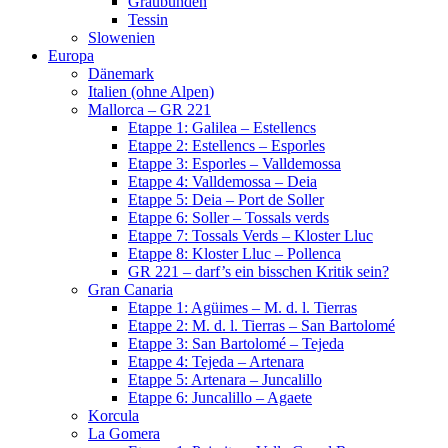
Graubünden
Tessin
Slowenien
Europa
Dänemark
Italien (ohne Alpen)
Mallorca – GR 221
Etappe 1: Galilea – Estellencs
Etappe 2: Estellencs – Esporles
Etappe 3: Esporles – Valldemossa
Etappe 4: Valldemossa – Deia
Etappe 5: Deia – Port de Soller
Etappe 6: Soller – Tossals verds
Etappe 7: Tossals Verds – Kloster Lluc
Etappe 8: Kloster Lluc – Pollenca
GR 221 – darf’s ein bisschen Kritik sein?
Gran Canaria
Etappe 1: Agüimes – M. d. l. Tierras
Etappe 2: M. d. l. Tierras – San Bartolomé
Etappe 3: San Bartolomé – Tejeda
Etappe 4: Tejeda – Artenara
Etappe 5: Artenara – Juncalillo
Etappe 6: Juncalillo – Agaete
Korcula
La Gomera