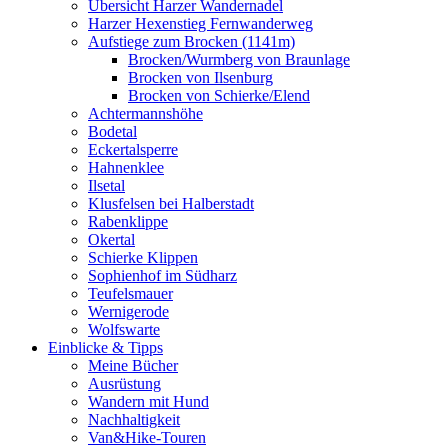
Übersicht Harzer Wandernadel
Harzer Hexenstieg Fernwanderweg
Aufstiege zum Brocken (1141m)
Brocken/Wurmberg von Braunlage
Brocken von Ilsenburg
Brocken von Schierke/Elend
Achtermannshöhe
Bodetal
Eckertalsperre
Hahnenklee
Ilsetal
Klusfelsen bei Halberstadt
Rabenklippe
Okertal
Schierke Klippen
Sophienhof im Südharz
Teufelsmauer
Wernigerode
Wolfswarte
Einblicke & Tipps
Meine Bücher
Ausrüstung
Wandern mit Hund
Nachhaltigkeit
Van&Hike-Touren