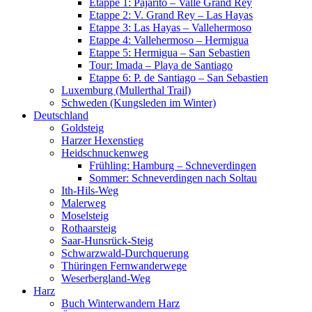
Etappe 1: Pajarito – Valle Grand Rey
Etappe 2: V. Grand Rey – Las Hayas
Etappe 3: Las Hayas – Vallehermoso
Etappe 4: Vallehermoso – Hermigua
Etappe 5: Hermigua – San Sebastien
Tour: Imada – Playa de Santiago
Etappe 6: P. de Santiago – San Sebastien
Luxemburg (Mullerthal Trail)
Schweden (Kungsleden im Winter)
Deutschland
Goldsteig
Harzer Hexenstieg
Heidschnuckenweg
Frühling: Hamburg – Schneverdingen
Sommer: Schneverdingen nach Soltau
Ith-Hils-Weg
Malerweg
Moselsteig
Rothaarsteig
Saar-Hunsrück-Steig
Schwarzwald-Durchquerung
Thüringen Fernwanderwege
Weserbergland-Weg
Harz
Buch Winterwandern Harz