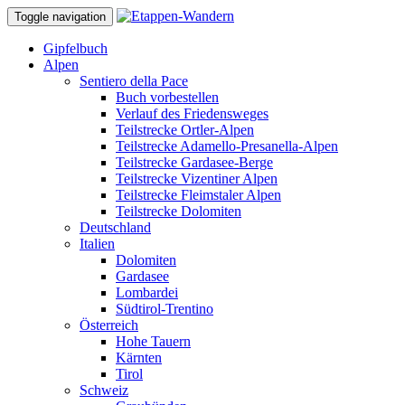
Toggle navigation
Gipfelbuch
Alpen
Sentiero della Pace
Buch vorbestellen
Verlauf des Friedensweges
Teilstrecke Ortler-Alpen
Teilstrecke Adamello-Presanella-Alpen
Teilstrecke Gardasee-Berge
Teilstrecke Vizentiner Alpen
Teilstrecke Fleimstaler Alpen
Teilstrecke Dolomiten
Deutschland
Italien
Dolomiten
Gardasee
Lombardei
Südtirol-Trentino
Österreich
Hohe Tauern
Kärnten
Tirol
Schweiz