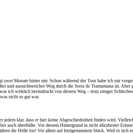
wei Monate hinter mir. Schon während der Tour habe ich mir vorgenom
mhafter und aussichtsreicher Weg durch die Serra de Tramuntana ist. Ab
ar ich wirklich beeindruckt von diesem Weg – trotz einiger Schlechtwe
was nicht so gut war.
r jedem klar, dass er hier keine Abgeschiedenheit finden wird. Vielleic
er auch überfüllte. Vor diesem Hintergrund in nicht allzubester Erinn
ben die Hölle los! Vor allem auf letztgenanntem Stück. Weil es sich 