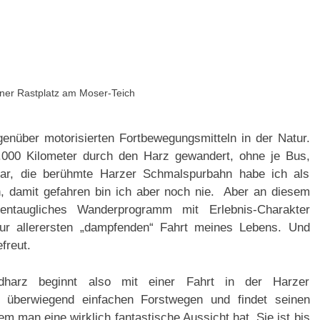
ner Rastplatz am Moser-Teich
egenüber motorisierten Fortbewegungsmitteln in der Natur.
 1.000 Kilometer durch den Harz gewandert, ohne je Bus,
lar, die berühmte Harzer Schmalspurbahn habe ich als
 damit gefahren bin ich aber noch nie. Aber an diesem
entaugliches Wanderprogramm mit Erlebnis-Charakter
r allerersten „dampfenden“ Fahrt meines Lebens. Und
freut.
harz beginnt also mit einer Fahrt in der Harzer
f überwiegend einfachen Forstwegen und findet seinen
 man eine wirklich fantastische Aussicht hat. Sie ist bis