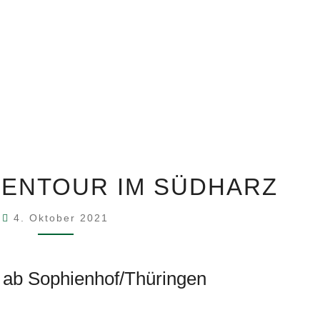
HARZ:
LIENTOUR IM SÜDHARZ
FAMILIENTOUR
IM
4. Oktober 2021
SÜDHARZ
ab Sophienhof/Thüringen