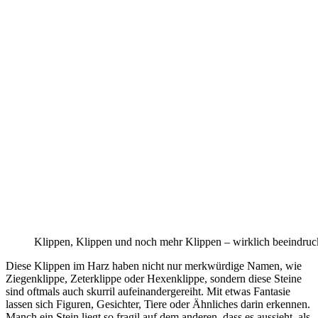
Klippen, Klippen und noch mehr Klippen – wirklich beeindru
Diese Klippen im Harz haben nicht nur merkwürdige Namen, wie
Ziegenklippe, Zeterklippe oder Hexenklippe, sondern diese Steine
sind oftmals auch skurril aufeinandergereiht. Mit etwas Fantasie
lassen sich Figuren, Gesichter, Tiere oder Ähnliches darin erkennen.
Manch ein Stein liegt so fragil auf dem anderen, dass es aussieht, als