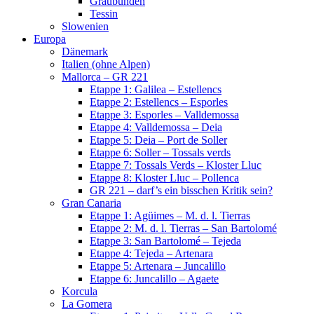
Graubünden
Tessin
Slowenien
Europa
Dänemark
Italien (ohne Alpen)
Mallorca – GR 221
Etappe 1: Galilea – Estellencs
Etappe 2: Estellencs – Esporles
Etappe 3: Esporles – Valldemossa
Etappe 4: Valldemossa – Deia
Etappe 5: Deia – Port de Soller
Etappe 6: Soller – Tossals verds
Etappe 7: Tossals Verds – Kloster Lluc
Etappe 8: Kloster Lluc – Pollenca
GR 221 – darf’s ein bisschen Kritik sein?
Gran Canaria
Etappe 1: Agüimes – M. d. l. Tierras
Etappe 2: M. d. l. Tierras – San Bartolomé
Etappe 3: San Bartolomé – Tejeda
Etappe 4: Tejeda – Artenara
Etappe 5: Artenara – Juncalillo
Etappe 6: Juncalillo – Agaete
Korcula
La Gomera