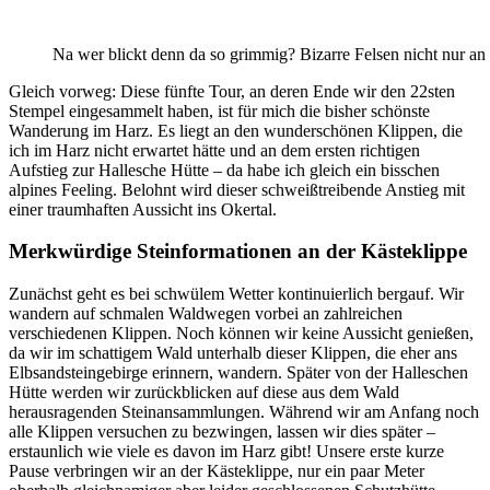
Na wer blickt denn da so grimmig? Bizarre Felsen nicht nur an
Gleich vorweg: Diese fünfte Tour, an deren Ende wir den 22sten
Stempel eingesammelt haben, ist für mich die bisher schönste
Wanderung im Harz. Es liegt an den wunderschönen Klippen, die
ich im Harz nicht erwartet hätte und an dem ersten richtigen
Aufstieg zur Hallesche Hütte – da habe ich gleich ein bisschen
alpines Feeling. Belohnt wird dieser schweißtreibende Anstieg mit
einer traumhaften Aussicht ins Okertal.
Merkwürdige Steinformationen an der Kästeklippe
Zunächst geht es bei schwülem Wetter kontinuierlich bergauf. Wir
wandern auf schmalen Waldwegen vorbei an zahlreichen
verschiedenen Klippen. Noch können wir keine Aussicht genießen,
da wir im schattigem Wald unterhalb dieser Klippen, die eher ans
Elbsandsteingebirge erinnern, wandern. Später von der Halleschen
Hütte werden wir zurückblicken auf diese aus dem Wald
herausragenden Steinansammlungen. Während wir am Anfang noch
alle Klippen versuchen zu bezwingen, lassen wir dies später –
erstaunlich wie viele es davon im Harz gibt! Unsere erste kurze
Pause verbringen wir an der Kästeklippe, nur ein paar Meter