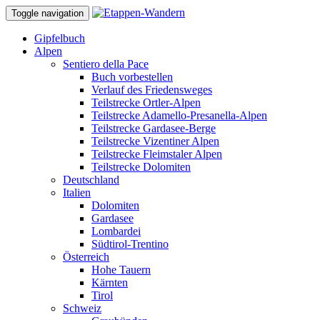
Toggle navigation
Gipfelbuch
Alpen
Sentiero della Pace
Buch vorbestellen
Verlauf des Friedensweges
Teilstrecke Ortler-Alpen
Teilstrecke Adamello-Presanella-Alpen
Teilstrecke Gardasee-Berge
Teilstrecke Vizentiner Alpen
Teilstrecke Fleimstaler Alpen
Teilstrecke Dolomiten
Deutschland
Italien
Dolomiten
Gardasee
Lombardei
Südtirol-Trentino
Österreich
Hohe Tauern
Kärnten
Tirol
Schweiz