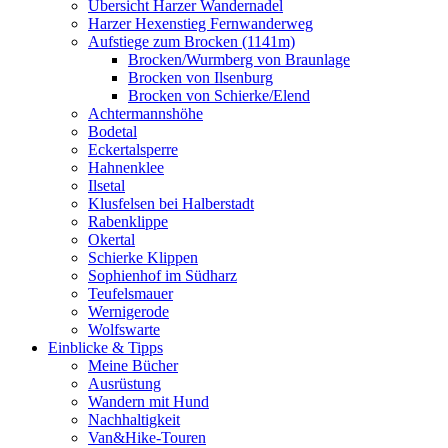
Übersicht Harzer Wandernadel
Harzer Hexenstieg Fernwanderweg
Aufstiege zum Brocken (1141m)
Brocken/Wurmberg von Braunlage
Brocken von Ilsenburg
Brocken von Schierke/Elend
Achtermannshöhe
Bodetal
Eckertalsperre
Hahnenklee
Ilsetal
Klusfelsen bei Halberstadt
Rabenklippe
Okertal
Schierke Klippen
Sophienhof im Südharz
Teufelsmauer
Wernigerode
Wolfswarte
Einblicke & Tipps
Meine Bücher
Ausrüstung
Wandern mit Hund
Nachhaltigkeit
Van&Hike-Touren