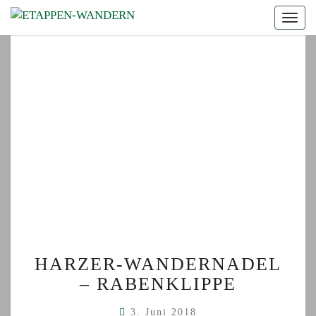
Togg
navig
HARZER-
HARZER-WANDERNADEL
WANDERNADEL
– RABENKLIPPE
–
RABENKLIPPE
3. Juni 2018