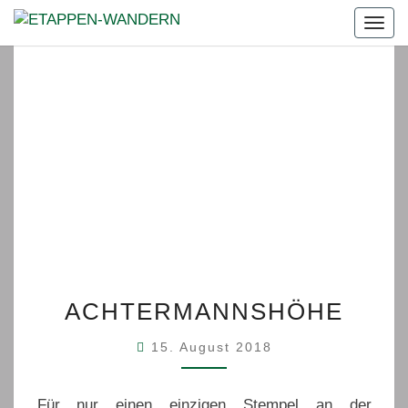
Togg
navig
ACHTERMANNSHÖHE
ACHTERMANNSHÖHE
15. August 2018
Für nur einen einzigen Stempel an der