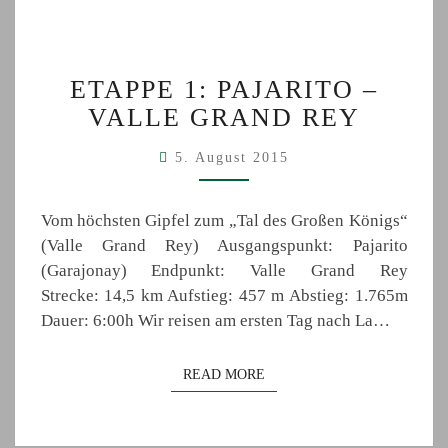
ETAPPE
ETAPPE 1: PAJARITO –
1:
VALLE GRAND REY
PAJARITO
–
5. August 2015
VALLE
GRAND
REY
Vom höchsten Gipfel zum „Tal des Großen Königs“
(Valle Grand Rey) Ausgangspunkt: Pajarito
(Garajonay) Endpunkt: Valle Grand Rey
Strecke: 14,5 km Aufstieg: 457 m Abstieg: 1.765m
Dauer: 6:00h Wir reisen am ersten Tag nach La…
READ MORE
READ MORE