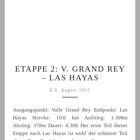
ETAPPE
ETAPPE 2: V. GRAND REY
2:
– LAS HAYAS
V.
GRAND
6. August 2015
REY
–
LAS
Ausgangspunkt: Valle Grand Rey Endpunkt: Las
HAYAS
Hayas Strecke: 10,6 km Aufstieg: 1.308m
Abstieg: 378m Dauer: 4:30h Der erste Teil dieser
Etappe nach Las Hayas ist wohl der schönste Teil