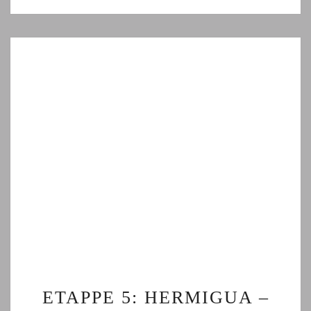
ETAPPE
ETAPPE 5: HERMIGUA –
5: