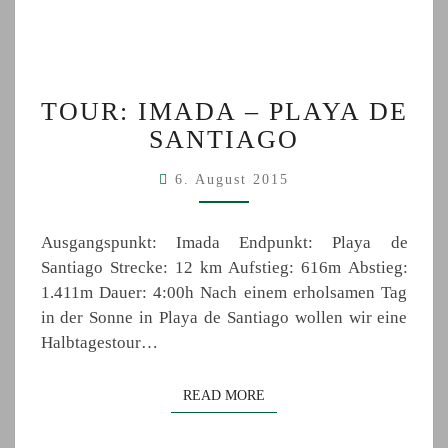
TOUR:
TOUR: IMADA – PLAYA DE
IMADA
SANTIAGO
–
PLAYA
6. August 2015
DE
SANTIAGO
Ausgangspunkt: Imada Endpunkt: Playa de
Santiago Strecke: 12 km Aufstieg: 616m Abstieg:
1.411m Dauer: 4:00h Nach einem erholsamen Tag
in der Sonne in Playa de Santiago wollen wir eine
Halbtagestour…
READ MORE
READ MORE