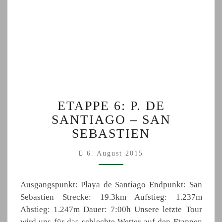
ETAPPE
ETAPPE 6: P. DE
6:
SANTIAGO – SAN
P.
DE
SEBASTIEN
SANTIAGO
–
6. August 2015
SAN
SEBASTIEN
Ausgangspunkt: Playa de Santiago Endpunkt: San
Sebastien Strecke: 19.3km Aufstieg: 1.237m
Abstieg: 1.247m Dauer: 7:00h Unsere letzte Tour
wird uns für das schlechte Wetter auf den Etappen