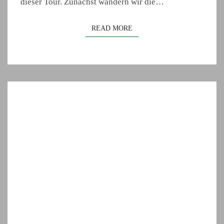
dieser Tour. Zunächst wandern wir die…
READ MORE
READ MORE