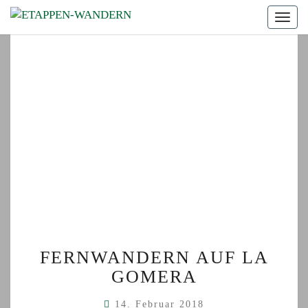
Togg
navig
FERNWANDERN
FERNWANDERN AUF LA
AUF
GOMERA
LA
GOMERA
14. Februar 2018