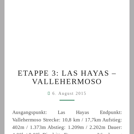
ETAPPE
ETAPPE 3: LAS HAYAS –
3:
VALLEHERMOSO
LAS
HAYAS
6. August 2015
–
VALLEHERMOSO
Ausgangspunkt: Las Hayas Endpunkt:
Vallehermoso Strecke: 10,8 km / 17,7km Aufstieg:
402m / 1.373m Abstieg: 1.209m / 2.202m Dauer: